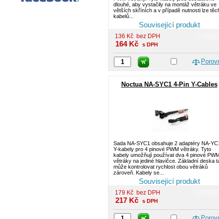
dlouhé, aby vystačily na montáž větráku ve
větších skříních a v případě nutnosti lze těc
kabelů...
Související produkt
136
Kč
bez DPH
164
Kč
s DPH
Porov
Noctua NA-SYC1 4-Pin Y-Cables
Sada NA-SYC1 obsahuje 2 adaptéry NA-YC
Y-kabely pro 4 pinové PWM větráky. Tyto
kabely umožňují používat dva 4 pinové PW
větráky na jediné hlavičce. Základní deska t
může kontrolovat rychlost obou větráků
zároveň. Kabely se...
Související produkt
179
Kč
bez DPH
217
Kč
s DPH
Porov