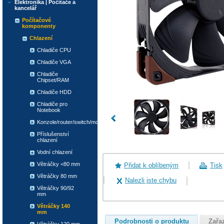
Elektronika | Počítače a
kancelář
Počítačové
komponenty
Chlazení
Chladiče CPU
Chladiče VGA
Chladiče
Chipset/RAM
Chladiče HDD
Chladiče pro
Notebook
Konzole/router/switch/modem
Příslušenství
chlazení
Vodní chlazení
Větráčky <80 mm
Přidat k oblíbeným
Tisk
Větráčky 80 mm
Nalezli jste chybu
Větráčky 90/92
mm
Větráčky 140
mm
Podrobnosti o produktu
Zařa