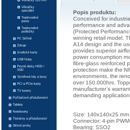
Větráčky 120 mm
Větráčky
speciální
Popis produktu:
Conceived for industri
Teplovodivé
pasty
performance and advan
Teplovodivé
(Protected Performance
podložky
winning retail model. 
PC Skříně
A14 design and the use
Zdroje
provides superior airf
Grafické karty
power consumption mod
USB Huby
fibre-glass reinforced 
Pevné disky HDD /
protection make the NF
SSD
environments, the re
Výměnné kity a boxy
over 150.000hrs. Topped
PCI a PCIe karty
manufacturer’s warrant
TV tunery
demanding applications 
Počítačové příslušenství
Tablety
Notebooky
Size: 140x140x25 mm
Tiskárny a příslušenství
Connector: 4-pin PWM
Siťové prvky
Bearing: SSO2