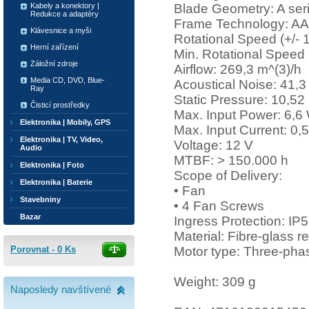
Blade Geometry: A ser
Kabely a konektory |
Redukce a adaptéry
Frame Technology: A
Klávesnice a myši
Rotational Speed (+/-
Herní zařízení
Min. Rotational Spee
Záložní zdroje
Airflow: 269,3 m^(3)/h
Media CD, DVD, Blue-
Acoustical Noise: 41,3
Ray
Static Pressure: 10,
Čisticí prostředky
Max. Input Power: 6,6
Elektronika | Mobily, GPS
Max. Input Current: 0,
Elektronika | TV, Video,
Voltage: 12 V
Audio
MTBF: > 150.000 h
Elektronika | Foto
Scope of Delivery:
Elektronika | Baterie
• Fan
Stavebniny
• 4 Fan Screws
Bazar
Ingress Protection: IP
Material: Fibre-glass 
Motor type: Three-pha
Porovnat -
0
Ks
Weight: 309 g
Naposledy navštívené