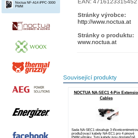
EAN: 4716123315452
Noctua NF-A14 iPPC-3000
PWM
Stránky výrobce:
http://www.noctua.at
Stránky o produktu:
www.noctua.at
Související produkty
NOCTUA NA-SEC1 4-Pin Extensi
Cables
Sada NA-SEC1 obsahuje 3 třiceticentimetro
prodlužovací kabely NA-EC1 pro 4 pinové
PWM větráky. Tyto kabely jsou dostatečně