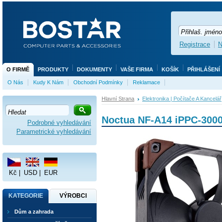
Registrace
N
O FIRMĚ
PRODUKTY
DOKUMENTY
VAŠE FIRMA
KOŠÍK
PŘIHLÁŠENÍ
O Nás
Kudy K Nám
Obchodní Podmínky
Reklamace
Hlavní Strana
Elektronika | Počítače A Kancelář
Noctua NF-A14 iPPC-30
Podrobné vyhledávání
Parametrické vyhledávání
Kč
|
USD
|
EUR
KATEGORIE
VÝROBCI
Dům a zahrada