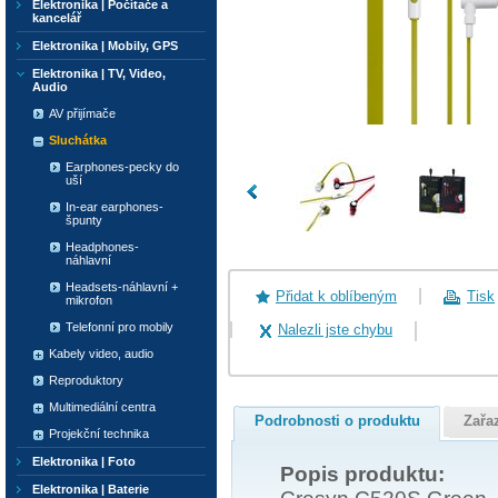
Elektronika | Počítače a
kancelář
Elektronika | Mobily, GPS
Elektronika | TV, Video,
Audio
AV přijímače
Sluchátka
Earphones-pecky do
uší
In-ear earphones-
špunty
Headphones-
náhlavní
Headsets-náhlavní +
Přidat k oblíbeným
Tisk
mikrofon
Telefonní pro mobily
Nalezli jste chybu
Kabely video, audio
Reproduktory
Multimediální centra
Podrobnosti o produktu
Zařa
Projekční technika
Elektronika | Foto
Popis produktu:
Elektronika | Baterie