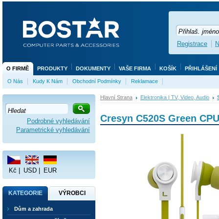
Registrace
N
O FIRMĚ
PRODUKTY
DOKUMENTY
VAŠE FIRMA
KOŠÍK
PŘIHLÁŠENÍ
O Nás
Kudy K Nám
Obchodní Podmínky
Reklamace
Hlavní Strana
Elektronika | TV, Video, Audio
Cresyn C520S Green CP
Podrobné vyhledávání
Parametrické vyhledávání
Kč
|
USD
|
EUR
KATEGORIE
VÝROBCI
Dům a zahrada