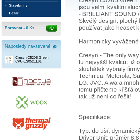
Cresyn C520S Green
Stavebniny
jsou velmi kvalitní slu
- BRILLIANT SOUND 
Bazar
Skvělý design, plochý 
používat jako heaset 
Porovnat -
0
Ks
Harmonicky vyvážené b
Naposledy navštívené
Cresyn - The only way t
Cresyn C520S Green
tu nejvyšší kvalitu, ji
CPU-ES052EL01
sluchátek vybraly firm
Technica, Motorola, S
LG, JVC, Aiwa a mnoho
tomu přičteme křišťálo
tak už není co řešit!
Specifikace:
Typ: do uší, dynamick
Driver Unit: průměr 8,