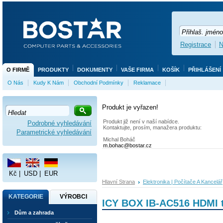
Registrace
N
O FIRMĚ
PRODUKTY
DOKUMENTY
VAŠE FIRMA
KOŠÍK
PŘIHLÁŠENÍ
O Nás
Kudy K Nám
Obchodní Podmínky
Reklamace
Produkt je vyřazen!
Produkt již není v naší nabídce.
Podrobné vyhledávání
Kontaktujte, prosím, manažera produktu:
Parametrické vyhledávání
Michal Boháč
m.bohac@bostar.cz
Kč
|
USD
|
EUR
Hlavní Strana
Elektronika | Počítače A Kancelář
KATEGORIE
VÝROBCI
ICY BOX IB-AC516 HDMI 
Dům a zahrada