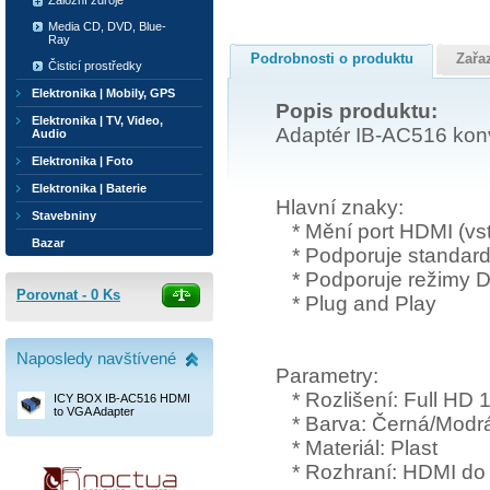
Záložní zdroje
Media CD, DVD, Blue-
Ray
Podrobnosti o produktu
Zařa
Čisticí prostředky
Elektronika | Mobily, GPS
Popis produktu:
Elektronika | TV, Video,
Adaptér IB-AC516 konv
Audio
Elektronika | Foto
Elektronika | Baterie
Hlavní znaky:
Stavebniny
* Mění port HDMI (vst
Bazar
* Podporuje standar
* Podporuje režimy Du
Porovnat -
0
Ks
* Plug and Play
Naposledy navštívené
Parametry:
* Rozlišení: Full HD 
ICY BOX IB-AC516 HDMI
to VGA Adapter
* Barva: Černá/Modr
* Materiál: Plast
* Rozhraní: HDMI d