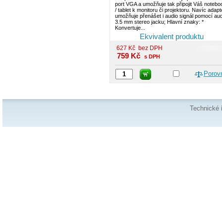
port VGA a umožňuje tak připojit Váš notebo
/ tablet k monitoru či projektoru. Navíc adapt
umožňuje přenášet i audio signál pomocí aud
3.5 mm stereo jacku; Hlavní znaky: *
Konvertuje...
Ekvivalent produktu
627
Kč
bez DPH
759
Kč
s DPH
Porov
Technické 