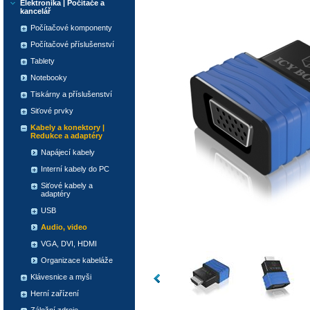
Elektronika | Počítače a
kancelář
Počítačové komponenty
Počítačové příslušenství
Tablety
Notebooky
Tiskárny a příslušenství
Siťové prvky
Kabely a konektory |
Redukce a adaptéry
Napájecí kabely
Interní kabely do PC
Siťové kabely a
adaptéry
USB
Audio, video
VGA, DVI, HDMI
Organizace kabeláže
Klávesnice a myši
Herní zařízení