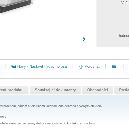
Vaš
Hodnoc
Nový
-
Nastavit hlídacího psa
Porovnat
zení produktu
Související dokumenty
Obchodníci
Posla
ed prachem, pádem a tekutinami. Jednoduchá ochrana s velkým efektem.
árazy
obalu zaručuje, že pevný disk se nedostane do kontaktu s prachem