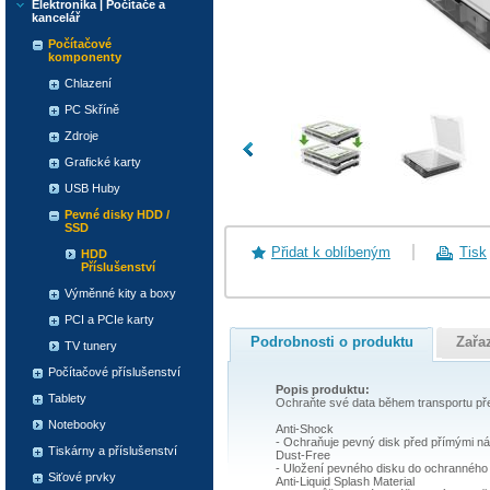
Elektronika | Počítače a
kancelář
Počítačové
komponenty
Chlazení
PC Skříně
Zdroje
Grafické karty
USB Huby
Pevné disky HDD /
SSD
Přidat k oblíbeným
Tisk
HDD
Příslušenství
Výměnné kity a boxy
PCI a PCIe karty
Podrobnosti o produktu
Zařa
TV tunery
Počítačové příslušenství
Popis produktu:
Tablety
Ochraňte své data během transportu př
Notebooky
Anti-Shock
- Ochraňuje pevný disk před přímými n
Tiskárny a příslušenství
Dust-Free
- Uložení pevného disku do ochranného 
Siťové prvky
Anti-Liquid Splash Material