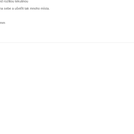
d rozlitou tekutinou
a sebe a ušetřit tak mnoho místa.
5 mm