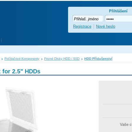
Přihlášení
Registrace
Nové heslo
Počítačové Komponenty
Pevné Disky HDD / SSD
HDD Příslušenství
 for 2.5" HDDs
Vaše 