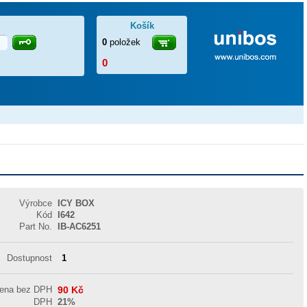
Košík
0
položek
0
Výrobce
ICY BOX
Kód
I642
Part No.
IB-AC6251
Dostupnost
1
cena bez DPH
90
Kč
DPH
21%