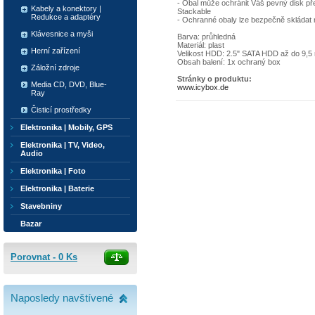
- Obal může ochránit Váš pevný disk pře
Kabely a konektory |
Stackable
Redukce a adaptéry
- Ochranné obaly lze bezpečně skládat n
Klávesnice a myši
Barva: průhledná
Materiál: plast
Herní zařízení
Velikost HDD: 2.5" SATA HDD až do 9,
Obsah balení: 1x ochraný box
Záložní zdroje
Stránky o produktu:
Media CD, DVD, Blue-
www.icybox.de
Ray
Čisticí prostředky
Elektronika | Mobily, GPS
Elektronika | TV, Video,
Audio
Elektronika | Foto
Elektronika | Baterie
Stavebniny
Bazar
Porovnat -
0
Ks
Naposledy navštívené