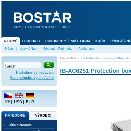
O FIRMĚ
PRODUKTY
DOKUMENTY
VAŠE FIRMA
KOŠÍK
PŘIHLÁŠENÍ
O Nás
Kudy K Nám
Obchodní Podmínky
Reklamace
Hlavní Strana
Elektronika | Počítače A Kancelář
IB-AC6251 Protection box
Podrobné vyhledávání
Parametrické vyhledávání
Kč
|
USD
|
EUR
KATEGORIE
VÝROBCI
Dům a zahrada