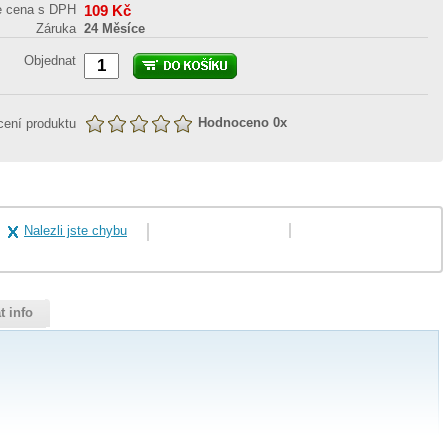
e cena s DPH
109
Kč
Záruka
24 Měsíce
Objednat
Hodnoceno
0
x
ení produktu
Nalezli jste chybu
t info