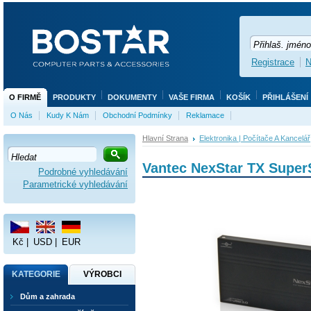
Registrace
N
O FIRMĚ
PRODUKTY
DOKUMENTY
VAŠE FIRMA
KOŠÍK
PŘIHLÁŠENÍ
O Nás
Kudy K Nám
Obchodní Podmínky
Reklamace
Hlavní Strana
Elektronika | Počítače A Kancelář
Vantec NexStar TX Supe
Podrobné vyhledávání
Parametrické vyhledávání
Kč
|
USD
|
EUR
KATEGORIE
VÝROBCI
Dům a zahrada