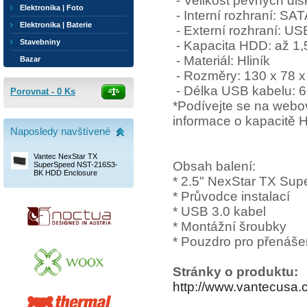
- Velikost pevných di
Elektronika | Foto
- Interní rozhraní: SA
Elektronika | Baterie
- Externí rozhraní: US
Stavebniny
- Kapacita HDD: až 1,
- Materiál: Hliník
Bazar
- Rozměry: 130 x 78 
- Délka USB kabelu: 
Porovnat -
0
Ks
*Podívejte se na webo
informace o kapacitě
Naposledy navštívené
Vantec NexStar TX
Obsah balení:
SuperSpeed NST-216S3-
BK HDD Enclosure
* 2.5" NexStar TX Su
* Průvodce instalací
* USB 3.0 kabel
* Montážní šroubky
* Pouzdro pro přenáše
Stránky o produktu:
http://www.vantecusa.c