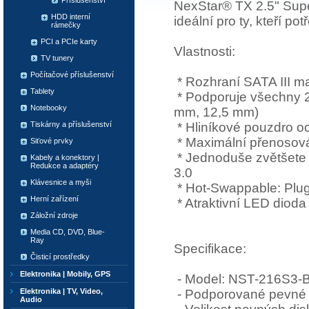
Příslušenství
NexStar® TX 2.5" Supe
HDD interní
ideální pro ty, kteří p
rámečky
PCI a PCIe karty
Vlastnosti:
TV tunery
Počítačové příslušenství
* Rozhraní SATA III ma
Tablety
* Podporuje všechny 2
Notebooky
mm, 12,5 mm)
* Hliníkové pouzdro o
Tiskárny a příslušenství
* Maximální přenosová
Siťové prvky
* Jednoduše zvětšete 
Kabely a konektory |
Redukce a adaptéry
3.0
Klávesnice a myši
* Hot-Swappable: Plug
Herní zařízení
* Atraktivní LED dioda
Záložní zdroje
Media CD, DVD, Blue-
Ray
Specifikace:
Čisticí prostředky
Elektronika | Mobily, GPS
- Model: NST-216S3-
- Podporované pevné di
Elektronika | TV, Video,
Audio