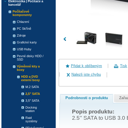
Elektronika | Počítače a
kancelář
Počítačové
komponenty
Chlazení
PC Skříně
Zdroje
Grafické karty
USB Huby
Pevné disky HDD /
SSD
Přidat k oblíbeným
Tisk
Výměnné kity a
boxy
Nalezli jste chybu
HDD a DVD
externí boxy
M.2 SATA
2,5" SATA
Podrobnosti o produktu
Zařa
3,5" SATA
Docking
Popis produktu:
station
2.5'' SATA to USB 3.0 
Raid
systémy