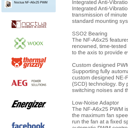
Integrated Anti-Vibrati
Noctua NF-A6x25 PWM
Integrated Anti-Vibrati
transmission of minute v
standard mounting sys
SSO2 Bearing
The NF-A6x25 features 
renowned, time-tested
to the axis to provide e
Custom designed PWM
Supporting fully auto
custom designed NE-F
(SCD) technology. By
switching noises and t
Low-Noise Adaptor
The NF-A6x25 PWM is s
the maximum fan speed
run the fan at a fixe
automatic PWM control