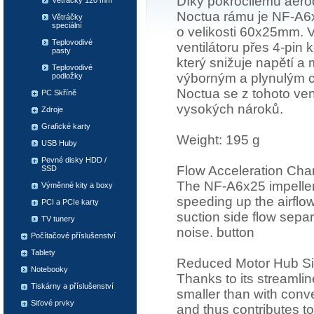
Díky pokročilému aer
Větráčky 120 mm
Noctua rámu je NF-A6x2
Větráčky
speciální
o velikosti 60x25mm. 
Teplovodivé
ventilátoru přes 4-pin
pasty
který snižuje napětí a
Teplovodivé
výborným a plynulým ch
podložky
Noctua se z tohoto ven
PC Skříně
vysokých nároků.
Zdroje
Grafické karty
Weight: 195 g
USB Huby
Pevné disky HDD /
Flow Acceleration Cha
SSD
The NF-A6x25 impeller 
Výměnné kity a boxy
speeding up the airflow
PCI a PCIe karty
suction side flow separ
TV tunery
noise. button
Počítačové příslušenství
Tablety
Reduced Motor Hub S
Notebooky
Thanks to its streamli
Tiskárny a příslušenství
smaller than with conv
Siťové prvky
and thus contributes t