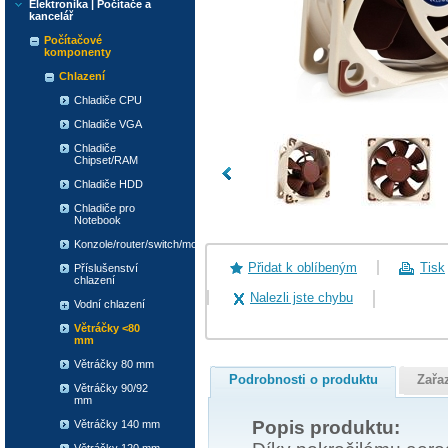
Elektronika | Počítače a
kancelář
Počítačové
komponenty
Chlazení
Chladiče CPU
Chladiče VGA
Chladiče
Chipset/RAM
Chladiče HDD
Chladiče pro
Notebook
Konzole/router/switch/modem
Přidat k oblíbeným
Tisk
Příslušenství
chlazení
Nalezli jste chybu
Vodní chlazení
Větráčky <80
mm
Větráčky 80 mm
Podrobnosti o produktu
Zařa
Větráčky 90/92
mm
Popis produktu:
Větráčky 140 mm