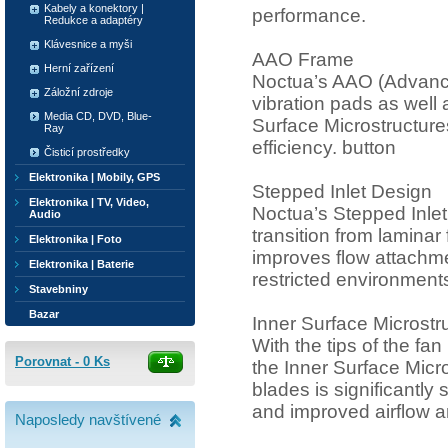
Kabely a konektory |
performance.
Redukce a adaptéry
Klávesnice a myši
AAO Frame
Herní zařízení
Noctua’s AAO (Advanced
Záložní zdroje
vibration pads as well
Media CD, DVD, Blue-
Surface Microstructures
Ray
efficiency. button
Čisticí prostředky
Elektronika | Mobily, GPS
Stepped Inlet Design
Elektronika | TV, Video,
Noctua’s Stepped Inlet 
Audio
transition from laminar
Elektronika | Foto
improves flow attachme
Elektronika | Baterie
restricted environment
Stavebniny
Bazar
Inner Surface Microstr
With the tips of the f
Porovnat -
0
Ks
the Inner Surface Micro
blades is significantl
and improved airflow a
Naposledy navštívené