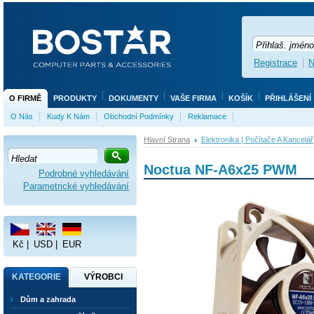
Registrace
N
O FIRMĚ
PRODUKTY
DOKUMENTY
VAŠE FIRMA
KOŠÍK
PŘIHLÁŠENÍ
O Nás
Kudy K Nám
Obchodní Podmínky
Reklamace
Hlavní Strana
Elektronika | Počítače A Kancelář
Noctua NF-A6x25 PWM
Podrobné vyhledávání
Parametrické vyhledávání
Kč
|
USD
|
EUR
KATEGORIE
VÝROBCI
Dům a zahrada