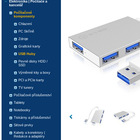
Elektronika | Počítače a
kancelář
Počítačové
komponenty
Chlazení
PC Skříně
Zdroje
Grafické karty
USB Huby
Pevné disky HDD /
SSD
Výměnné kity a boxy
PCI a PCIe karty
TV tunery
Počítačové příslušenství
Tablety
Notebooky
Tiskárny a příslušenství
Siťové prvky
Kabely a konektory |
Redukce a adaptéry