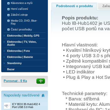
Klávesnice a myši
Podrobnosti o produktu
Zařa
Herní zařízení
Záložní zdroje
Popis produktu:
Media CD, DVD, Blue-
Hub IB-Hub1402 je USB
Ray
počet USB portů na v
Čisticí prostředky
Elektronika | Mobily, GPS
Elektronika | TV, Video,
Hlavní vlastnosti:
Audio
• Kvalitní hliníkový kry
Elektronika | Foto
• 4 porty USB 3.0 s př
Elektronika | Baterie
• Zpětně kompatibilní 
Stavebniny
• Integorvaný USB kab
Bazar
• LED indikátor
• Plug & Play a Hot S
Porovnat -
0
Ks
Technické parametry:
Naposledy navštívené
* Barva: stříbrná
* Materiál krytu: Alu
ICY BOX IB-Hub1402 4
Port USB 3.0 Hub
* Rozhraní do PC: 1x 