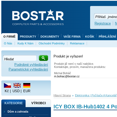
Registrace
N
O FIRMĚ
PRODUKTY
DOKUMENTY
VAŠE FIRMA
KOŠÍK
PŘIHLÁŠENÍ
O Nás
Kudy K Nám
Obchodní Podmínky
Reklamace
Produkt je vyřazen!
Produkt již není v naší nabídce.
Podrobné vyhledávání
Kontaktujte, prosím, manažera produktu:
Parametrické vyhledávání
Michal Boháč
m.bohac@bostar.cz
Kč
|
USD
|
EUR
Hlavní Strana
Elektronika | Počítače A Kancelář
KATEGORIE
VÝROBCI
ICY BOX IB-Hub1402 4 Po
Dům a zahrada