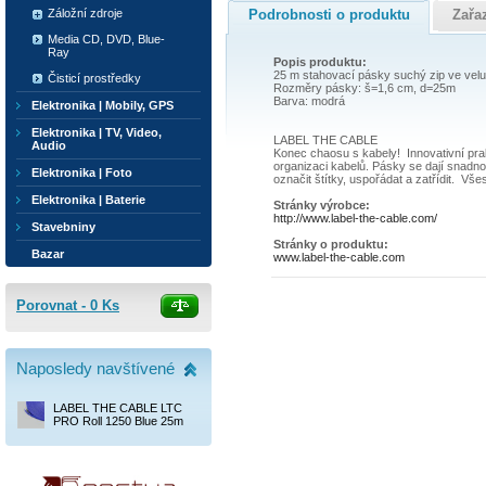
Podrobnosti o produktu
Zařa
Záložní zdroje
Media CD, DVD, Blue-
Ray
Popis produktu:
25 m stahovací pásky suchý zip ve veluro
Čisticí prostředky
Rozměry pásky: š=1,6 cm, d=25m
Barva: modrá
Elektronika | Mobily, GPS
Elektronika | TV, Video,
LABEL THE CABLE
Audio
Konec chaosu s kabely! Innovativní pra
organizaci kabelů. Pásky se dají snadno 
Elektronika | Foto
označit štítky, uspořádat a zatřídit. Vše
Elektronika | Baterie
Stránky výrobce:
http://www.label-the-cable.com/
Stavebniny
Stránky o produktu:
Bazar
www.label-the-cable.com
Porovnat -
0
Ks
Naposledy navštívené
LABEL THE CABLE LTC
PRO Roll 1250 Blue 25m