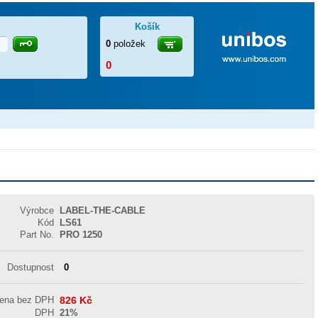
Košík
0
položek
0
Výrobce
LABEL-THE-CABLE
Kód
LS61
Part No.
PRO 1250
Dostupnost
0
cena bez DPH
826
Kč
DPH
21%