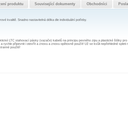
zení produktu
Související dokumenty
Obchodníci
Posla
vé kvalitě. Snadno nastavitelná délka dle individuální potřeby.
ktické LTC stahovací pásky (vazače) kabelů na principu pevného zipu a plastické štítky pr
a rychle připevnit i otevřít a znovu a znovu opětovně použít! Už se kvůli nepřehledné spleti
stranné použití!