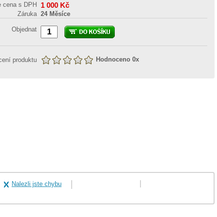
e cena s DPH
1 000
Kč
Záruka
24 Měsíce
Objednat
Hodnoceno
0
x
ení produktu
Nalezli jste chybu