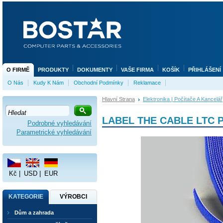
O FIRMĚ
PRODUKTY
DOKUMENTY
VAŠE FIRMA
KOŠÍK
PŘIHLÁŠENÍ
O Nás
Kudy K Nám
Obchodní Podmínky
Reklamace
Hlavní Strana
Elektronika | Počítače A Kancelář
LABEL THE CABLE LTC P
Podrobné vyhledávání
Parametrické vyhledávání
Kč
|
USD
|
EUR
KATEGORIE
VÝROBCI
Dům a zahrada