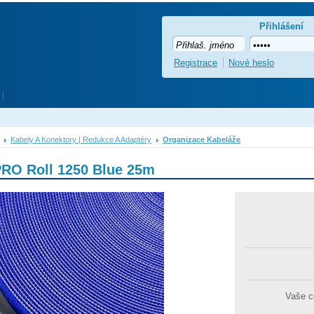
Přihlášení
Registrace
Nové heslo
Kabely A Konektory | Redukce A Adaptéry
Organizace Kabeláže
RO Roll 1250 Blue 25m
Vaše 