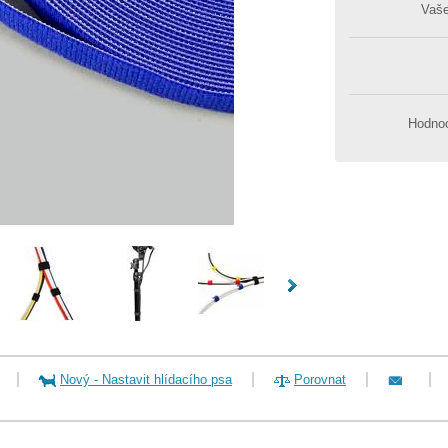
Vaš
Hodnoc
Nový
-
Nastavit hlídacího psa
Porovnat