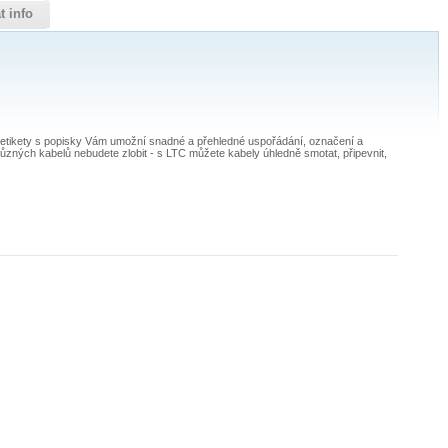
t info
o etikety s popisky Vám umožní snadné a přehledné uspořádání, označení a
 různých kabelů nebudete zlobit - s LTC můžete kabely úhledně smotat, připevnit,