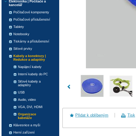
Elektronika | Počítače a
kancelář
Počítačové komponenty
Počítačové příslušenství
Tablety
Notebooky
Tiskárny a příslušenství
Siťové prvky
Kabely a konektory |
Redukce a adaptéry
Napájecí kabely
Interní kabely do PC
Siťové kabely a
adaptéry
USB
Audio, video
VGA, DVI, HDMI
Organizace
Přidat k oblíbeným
Tisk
kabeláže
Klávesnice a myši
Herní zařízení