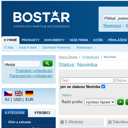
Registrace
N
O FIRMĚ
PRODUKTY
DOKUMENTY
VAŠE FIRMA
KOŠÍK
PŘIHLÁŠENÍ
O Nás
Kudy K Nám
Obchodní Podmínky
Reklamace
Hlavní Strana
Vyhledávání
Novinka
Status:
Novinka
Podrobné vyhledávání
Hledat:
Parametrické vyhledávání
jen ve statusu Novinka
Status
Kč
|
USD
|
EUR
Řadit podle:
KATEGORIE
VÝROBCI
S Obrázky
Tabulko
Dům a zahrada