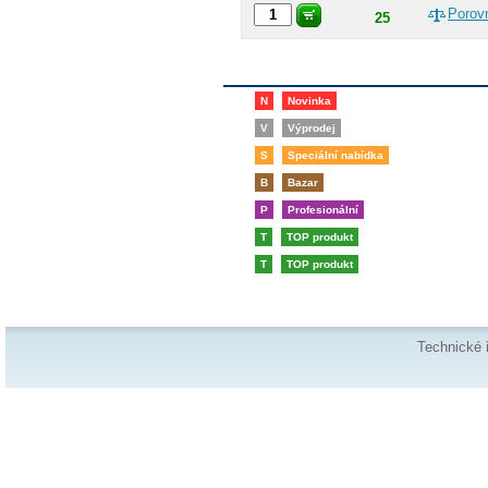
Porov
25
N
Novinka
V
Výprodej
S
Speciální nabídka
B
Bazar
P
Profesionální
T
TOP produkt
T
TOP produkt
Technické 