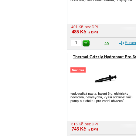
nevodivá, dlouhodobě stabilní, nevysychá
401
Kč
bez DPH
485
Kč
s DPH
Porov
40
Thermal Grizzly Hydronaut Pro 6
Novinka
teplovodivá pasta, balení 6 g, elektricky
nevodivá, nevysychá, vyšší odolnost vůči
pump-out efektu, pro vodní chlazení
616
Kč
bez DPH
745
Kč
s DPH