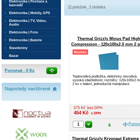
Elektronika | Počítače a
kancelář
11
položek
1
stránka
Elektronika | Mobily, GPS
Elektronika | TV, Video,
Audio
Elektronika | Foto
Thermal Grizzly Minus Pad Hig
Elektronika | Baterie
Compression - 120x100x2,0 mm 2 p
Stavebniny
Novinka
Bazar
Porovnat -
0
Ks
Teplovodivá podložka, elektricky nevodivá,
vysoká stlačitelnost, rozměry: 120x100x2 
2 ks v balení, jednoduchá manipulace
Naposledy navštívené
375
Kč
bez DPH
454
Kč
s DPH
Porov
6
Thermal Grizzly Kryonaut Extreme