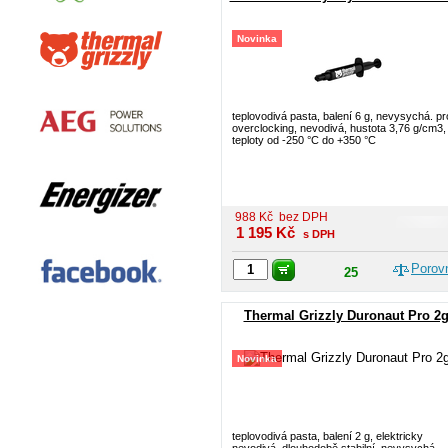
Novinka
teplovodivá pasta, balení 6 g, nevysychá. pr
overclocking, nevodivá, hustota 3,76 g/cm3,
teploty od -250 °C do +350 °C
988
Kč
bez DPH
1 195
Kč
s DPH
Porov
25
Thermal Grizzly Duronaut Pro 2
Novinka
teplovodivá pasta, balení 2 g, elektricky