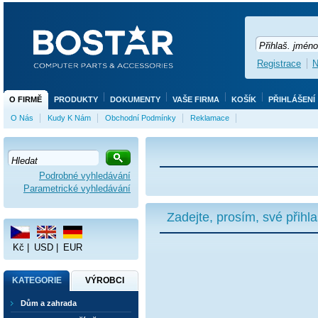
Registrace
N
O FIRMĚ
PRODUKTY
DOKUMENTY
VAŠE FIRMA
KOŠÍK
PŘIHLÁŠENÍ
O Nás
Kudy K Nám
Obchodní Podmínky
Reklamace
Podrobné vyhledávání
Parametrické vyhledávání
Zadejte, prosím, své přihl
Kč
|
USD
|
EUR
KATEGORIE
VÝROBCI
Dům a zahrada