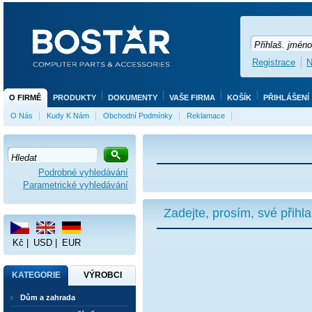
Registrace
N
O FIRMĚ
PRODUKTY
DOKUMENTY
VAŠE FIRMA
KOŠÍK
PŘIHLÁŠENÍ
O Nás
Kudy K Nám
Obchodní Podmínky
Reklamace
Podrobné vyhledávání
Parametrické vyhledávání
Zadejte, prosím, své přihl
Kč
|
USD
|
EUR
KATEGORIE
VÝROBCI
Dům a zahrada