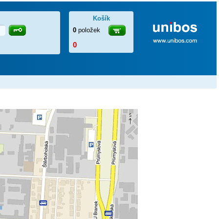
Košík
0
položek
0