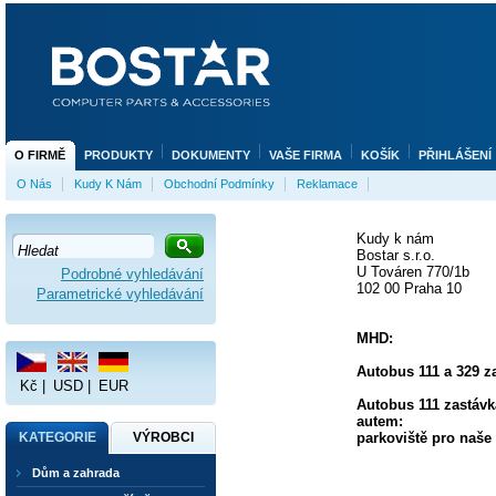
O FIRMĚ
PRODUKTY
DOKUMENTY
VAŠE FIRMA
KOŠÍK
PŘIHLÁŠENÍ
O Nás
Kudy K Nám
Obchodní Podmínky
Reklamace
Kudy k nám
Bostar s.r.o.
U Továren 770/1b
Podrobné vyhledávání
102 00 Praha 10
Parametrické vyhledávání
MHD:
Autobus 111 a 329 
Kč
|
USD
|
EUR
Autobus 111 zastávk
autem:
KATEGORIE
VÝROBCI
parkoviště pro naše
Dům a zahrada